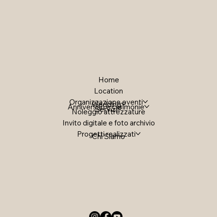
Home
Location
Organizzazione eventi
Wedding
Anniversari e cerimonie
Servizi
Noleggio attrezzature
Invito digitale e foto archivio
Progetti realizzati
Chi Siamo