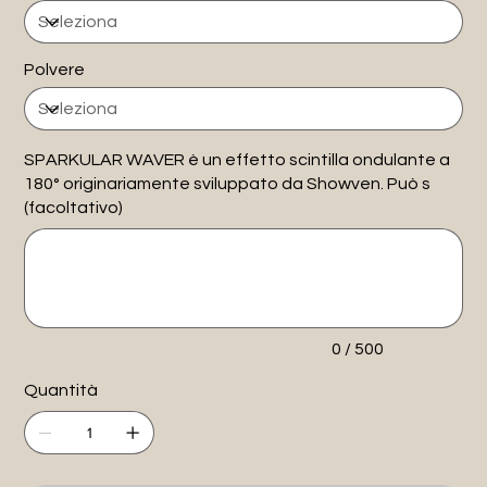
Polvere
SPARKULAR WAVER è un effetto scintilla ondulante a
180° originariamente sviluppato da Showven. Può s
(facoltativo)
Fino
a
500
caratteri.
0 / 500
Quantità