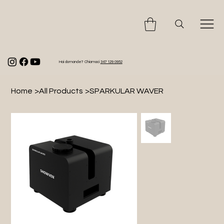
Hai domande? Chiamaci
347 129 0952
Home
>
All Products
>
SPARKULAR WAVER