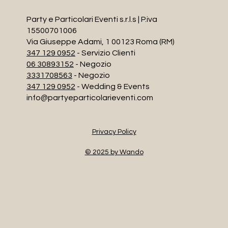
Party e Particolari Eventi s.r.l.s | P.iva
15500701006
Via Giuseppe Adami, 1 00123 Roma (RM)
347 129 0952
- Servizio Clienti
06 30893152
- Negozio
3331708563
- Negozio
347 129 0952
- Wedding & Events
info@partyeparticolarieventi.com
Privacy Policy
© 2025 by Wando