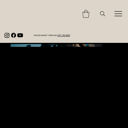
Hai domande? Chiamaci
347 129 0952
Party in the space
Client
Private Customer
Year
2025
Location