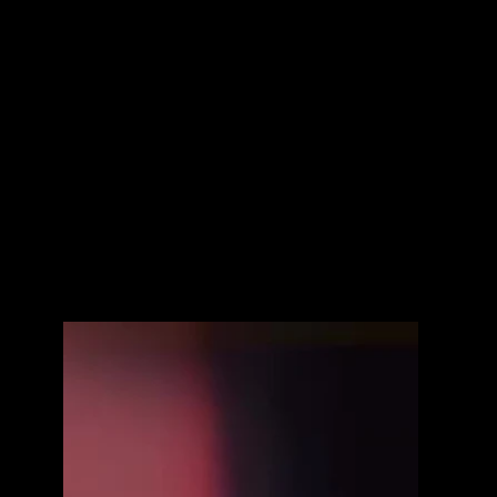
Rome
Camminare all'interno del sistema
solare con pianeti alti più di 5 metri in un
parco privato alle porte di Roma,
lasciarsi incantare da spettacoli di
performers, ballerini ed effetti speciali.
Un party realizzato per stupire e
divertire.