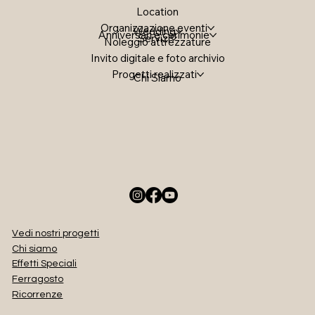
Location
Organizzazione eventi
Wedding
Anniversari e cerimonie
Servizi
Noleggio attrezzature
Invito digitale e foto archivio
Progetti realizzati
Chi Siamo
Vedi nostri progetti
Chi siamo
Effetti Speciali
Ferragosto
Ricorrenze