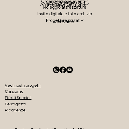
Organizzazione eventi
Wedding
Anniversari e cerimonie
Servizi
Noleggio attrezzature
Invito digitale e foto archivio
Progetti realizzati
Chi Siamo
Vedi nostri progetti
Chi siamo
Effetti Speciali
Ferragosto
Ricorrenze