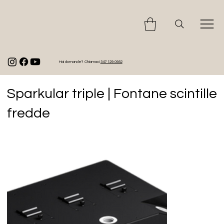
Hai domande? Chiamaci
347 129 0952
Sparkular triple | Fontane scintille
fredde