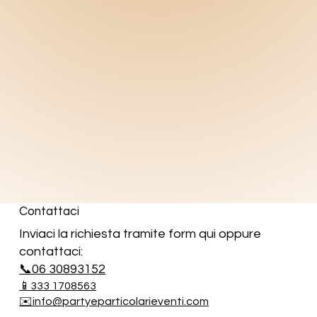
Contattaci
Inviaci la richiesta tramite form qui oppure
contattaci:
📞06 30893152
📱333 1708563
✉️info@partyeparticolarieventi.com