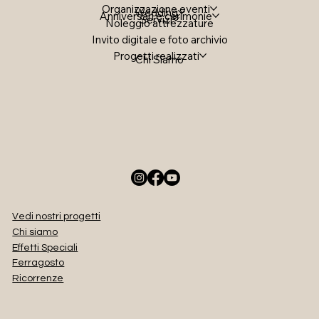
Organizzazione eventi
Wedding
Anniversari e cerimonie
Servizi
Noleggio attrezzature
Invito digitale e foto archivio
Progetti realizzati
Chi Siamo
Vedi nostri progetti
Chi siamo
Effetti Speciali
Ferragosto
Ricorrenze