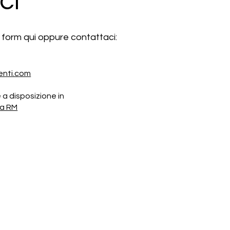
ci
te form qui oppure contattaci:
enti.com
a disposizione in
ma RM