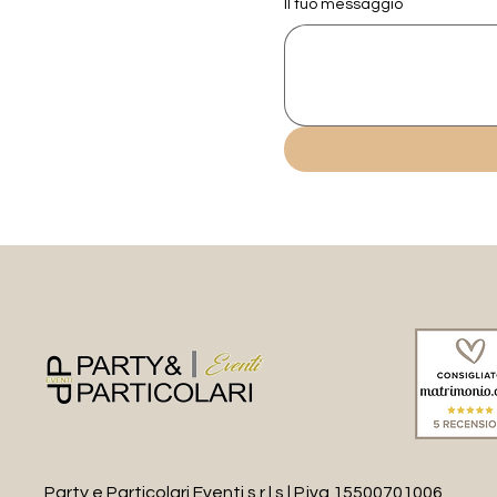
Il tuo messaggio
Party e Particolari Eventi s.r.l.s | P.iva 15500701006