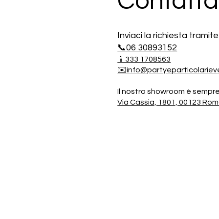
Contatta
Inviaci la richiesta trami
📞06 30893152
📱333 1708563
✉️info@partyeparticolariev
Il nostro showroom è sempre 
Via Cassia, 1801, 00123 Ro