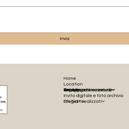
Invia
Home
Location
Organizzazione eventi
Wedding
Anniversari e cerimonie
Servizi
Noleggio attrezzature
Invito digitale e foto archivio
Progetti realizzati
Chi Siamo