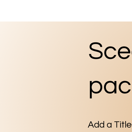
Sceg
pac
Add a Title